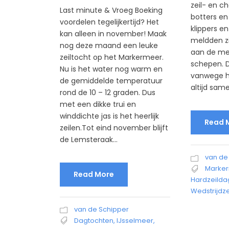
zeil- en ch
Last minute & Vroeg Boeking
botters en 
voordelen tegelijkertijd? Het
klippers e
kan alleen in november! Maak
meldden zi
nog deze maand een leuke
aan de mee
zeiltocht op het Markermeer.
schepen. 
Nu is het water nog warm en
vanwege he
de gemiddelde temperatuur
altijd same
rond de 10 – 12 graden. Dus
met een dikke trui en
winddichte jas is het heerlijk
Read 
zeilen.Tot eind november blijft
de Lemsteraak...
van de
Marke
Read More
Hardzeilda
Wedstrijdze
van de Schipper
Dagtochten
,
IJsselmeer
,