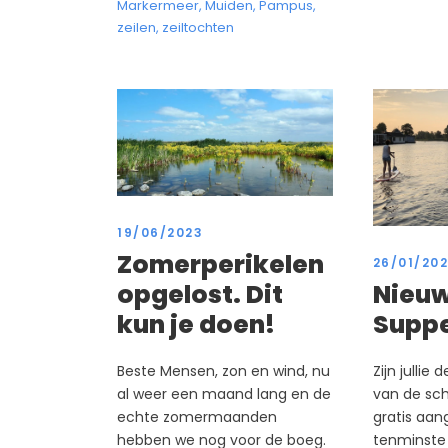
Markermeer
,
Muiden
,
Pampus
,
zeilen
,
zeiltochten
19/06/2023
Zomerperikelen
26/01/20
Nieuw
opgelost. Dit
Supp
kun je doen!
Zijn jullie d
Beste Mensen, zon en wind, nu
van de sch
al weer een maand lang en de
gratis aang
echte zomermaanden
tenminste g
hebben we nog voor de boeg.