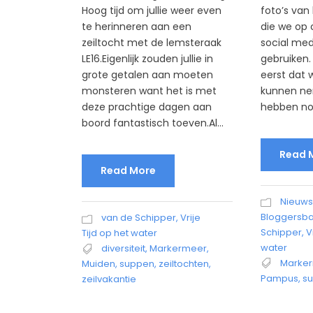
foto’s va
Hoog tijd om jullie weer even
die we op 
te herinneren aan een
social me
zeiltocht met de lemsteraak
gebruiken. 
LE16.Eigenlijk zouden jullie in
eerst dat 
grote getalen aan moeten
kunnen n
monsteren want het is met
hebben nog
deze prachtige dagen aan
boord fantastisch toeven.Al...
Read 
Read More
Nieuws
Bloggersb
van de Schipper
,
Vrije
Schipper
,
V
Tijd op het water
water
diversiteit
,
Markermeer
,
Marke
Muiden
,
suppen
,
zeiltochten
,
Pampus
,
s
zeilvakantie