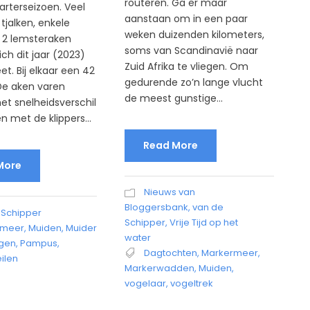
routeren. Ga er maar
arterseizoen. Veel
aanstaan om in een paar
tjalken, enkele
weken duizenden kilometers,
n 2 lemsteraken
soms van Scandinavië naar
ch dit jaar (2023)
Zuid Afrika te vliegen. Om
t. Bij elkaar een 42
gedurende zo’n lange vlucht
De aken varen
de meest gunstige...
t snelheidsverschil
n met de klippers...
Read More
More
Nieuws van
Bloggersbank
,
van de
 Schipper
Schipper
,
Vrije Tijd op het
rmeer
,
Muiden
,
Muider
water
gen
,
Pampus
,
Dagtochten
,
Markermeer
,
ilen
Markerwadden
,
Muiden
,
vogelaar
,
vogeltrek