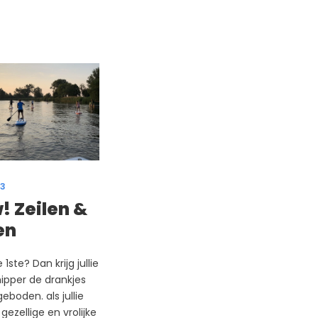
23
! Zeilen &
en
e 1ste? Dan krijg jullie
ipper de drankjes
eboden. als jullie
ezellige en vrolijke