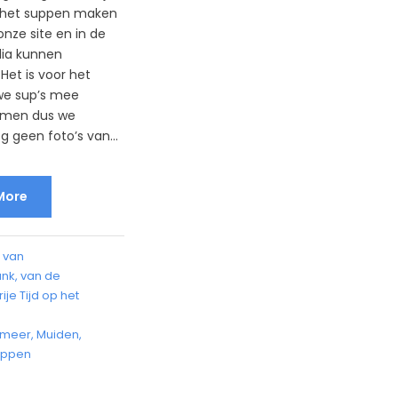
n het suppen maken
onze site en in de
dia kunnen
Het is voor het
we sup’s mee
emen dus we
 geen foto’s van...
More
 van
ank
,
van de
rije Tijd op het
rmeer
,
Muiden
,
uppen