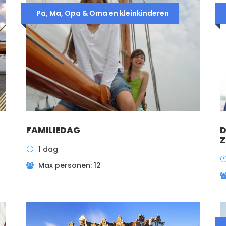
Pa, Ma, Opa & Oma en kleinkinderen
FAMILIEDAG
D
Z
1 dag
Max personen: 12