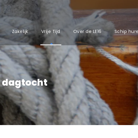
Zakelijk
Vrije Tijd
Over de LE16
Schip hur
e dagtocht