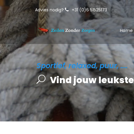
Advies nodig?
+31 (0)6 51525173
Home
Sportief, relaxed, puur, ....
Vind jouw leukst