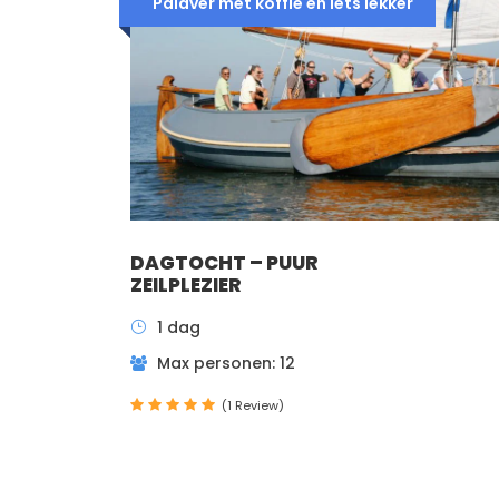
Palaver met koffie en iets lekker
DAGTOCHT – PUUR
ZEILPLEZIER
1 dag
Max personen: 12
(1 Review)