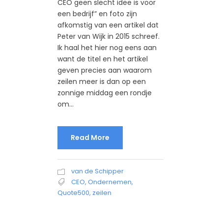
CEO geen slecht idee is voor
een bedrijf” en foto zijn
afkomstig van een artikel dat
Peter van Wijk in 2015 schreef.
Ik haal het hier nog eens aan
want de titel en het artikel
geven precies aan waarom
zeilen meer is dan op een
zonnige middag een rondje
om...
Read More
van de Schipper
CEO
,
Ondernemen
,
Quote500
,
zeilen