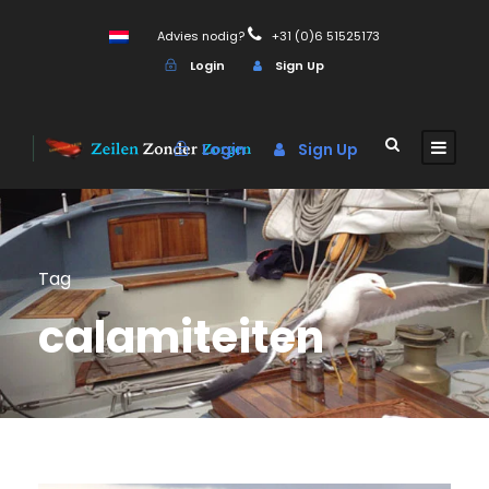
Advies nodig?
+31 (0)6 51525173
Login
Sign Up
Login
Sign Up
Tag
calamiteiten