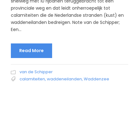
snelweg met 10 rijbanen teruggebracht tot een
provinciale weg en dat leidt onherroepelijk tot
calamiteiten die de Nederlandse stranden (kust) en
waddeneilanden bedreigen. Note van de Schipper;
Een...
Read More
van de Schipper
calamiteiten
,
waddeneilanden
,
Waddenzee