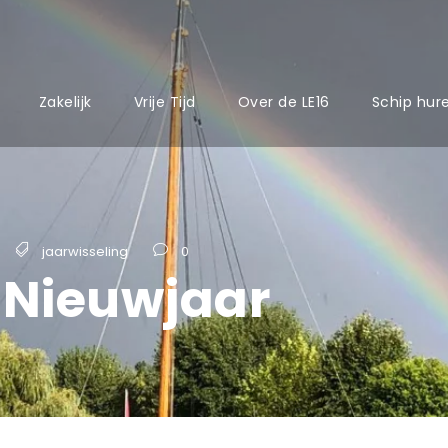
Zakelijk
Vrije Tijd
Over de LE16
Schip hur
jaarwisseling
0
 Nieuwjaar