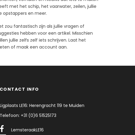
eeft met het schip, het vaarwater, zeilen, jullie
e opstappers en meer.
et zou fantastisch zijn als jullie vragen of
uggesties hebben voor een artikel. Misschien
llen jullie zelfs zelf iets schrijven. Laat het
eten of maak een account aan.
CONTACT INFO
Ligplaats LE16: Herengracht 119 te Muiden
Telefoon: +31 (0)6 51525173
LemsteraakLE16