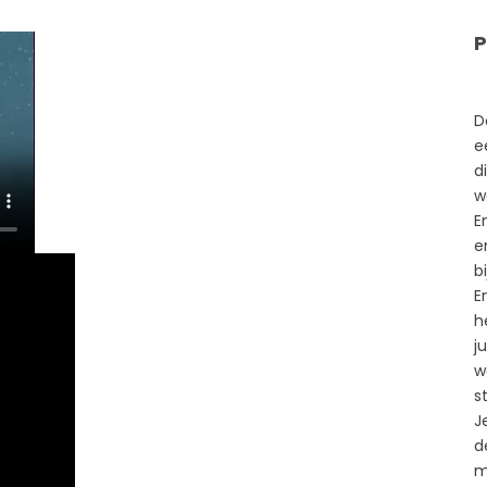
P
D
e
d
w
E
e
b
E
h
j
w
st
J
d
m