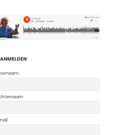
ANMELDEN
oornaam
chternaam
mail