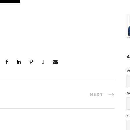
A
V
A
NEXT
E