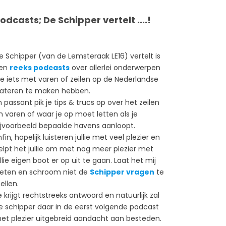
odcasts; De Schipper vertelt ....!
e Schipper (van de Lemsteraak LE16) vertelt is
en
reeks podcasts
over allerlei onderwerpen
ie iets met varen of zeilen op de Nederlandse
ateren te maken hebben.
n passant pik je tips & trucs op over het zeilen
n varen of waar je op moet letten als je
ijvoorbeeld bepaalde havens aanloopt.
nfin, hopelijk luisteren jullie met veel plezier en
elpt het jullie om met nog meer plezier met
ullie eigen boot er op uit te gaan. Laat het mij
eten en schroom niet de
Schipper vragen
te
ellen.
e krijgt rechtstreeks antwoord en natuurlijk zal
e schipper daar in de eerst volgende podcast
et plezier uitgebreid aandacht aan besteden.