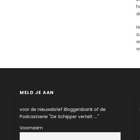
h
d
H
s
wi
w
MELD JE AAN
voor de nieuwsbrief Bloggersbank of de
Podcastserie "De Schipper vertelt ...."
Voornaam