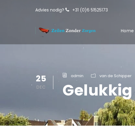
Advies nodig?
+31 (0)6 51525173
Home
25
admin
van de Schipper
Gelukkig
DEC