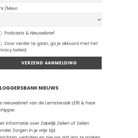
hr./Mevr.
Podcasts & Nieuwsbrief
Door verder te gaan, ga je akkoord met het
rivacy beleid.
LOGGERSBANK NIEUWS
e nieuwsbrief van de Lemsteraak LE16 & haar
chipper.
et informatie over Zakelijk Zeilen of Zeilen
onder Zorgen in je vrije tijd.
erichten, verhalen en nieuws dat iets te maken