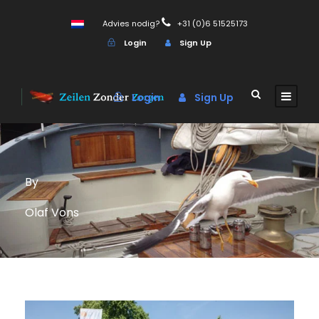
Advies nodig?
+31 (0)6 51525173
Login
Sign Up
Login
Sign Up
By
Olaf Vons