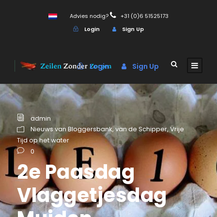
Advies nodig?
+31 (0)6 51525173
Login
Sign Up
Login
Sign Up
admin
Nieuws van Bloggersbank
,
van de Schipper
,
Vrije
Tijd op het water
0
2e Paasdag
Vlaggetjesdag