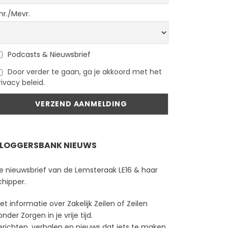
hr./Mevr.
Podcasts & Nieuwsbrief
Door verder te gaan, ga je akkoord met het
rivacy beleid.
LOGGERSBANK NIEUWS
e nieuwsbrief van de Lemsteraak LE16 & haar
chipper.
et informatie over Zakelijk Zeilen of Zeilen
onder Zorgen in je vrije tijd.
erichten, verhalen en nieuws dat iets te maken