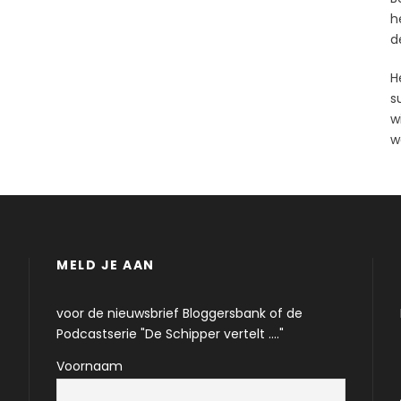
h
d
H
s
wi
w
MELD JE AAN
voor de nieuwsbrief Bloggersbank of de
Podcastserie "De Schipper vertelt ...."
Voornaam