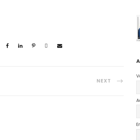
A
V
NEXT
A
E