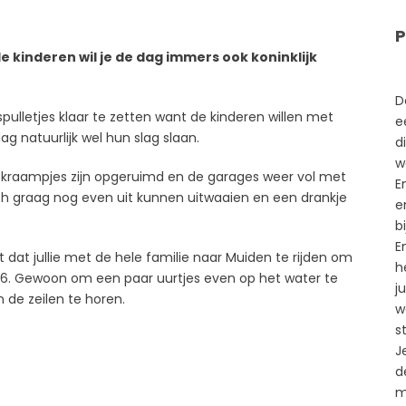
P
de kinderen wil je de dag immers ook koninklijk
D
spulletjes klaar te zetten want de kinderen willen met
e
 natuurlijk wel hun slag slaan.
d
w
de kraampjes zijn opgeruimd en de garages weer vol met
E
toch graag nog even uit kunnen uitwaaien en een drankje
e
b
E
dat jullie met de hele familie naar Muiden te rijden om
h
16. Gewoon om een paar uurtjes even op het water te
j
n de zeilen te horen.
w
st
J
d
m