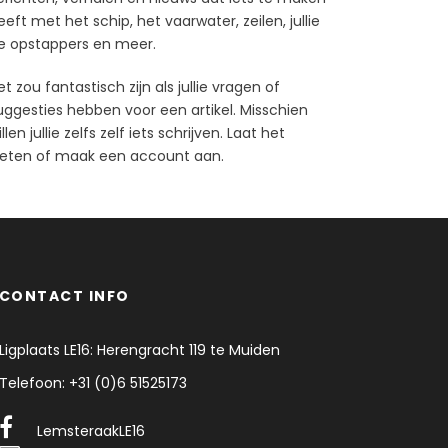
eeft met het schip, het vaarwater, zeilen, jullie
e opstappers en meer.
et zou fantastisch zijn als jullie vragen of
uggesties hebben voor een artikel. Misschien
llen jullie zelfs zelf iets schrijven. Laat het
eten of maak een account aan.
CONTACT INFO
Ligplaats LE16: Herengracht 119 te Muiden
Telefoon: +31 (0)6 51525173
LemsteraakLE16