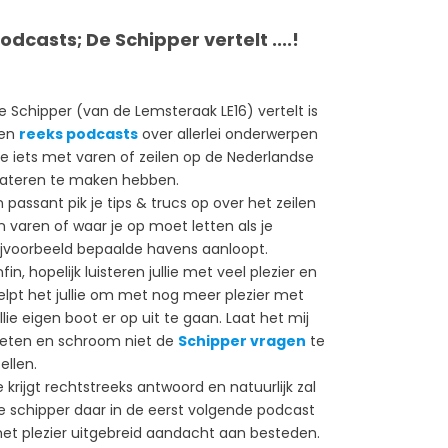
odcasts; De Schipper vertelt ....!
e Schipper (van de Lemsteraak LE16) vertelt is
en
reeks podcasts
over allerlei onderwerpen
ie iets met varen of zeilen op de Nederlandse
ateren te maken hebben.
n passant pik je tips & trucs op over het zeilen
n varen of waar je op moet letten als je
ijvoorbeeld bepaalde havens aanloopt.
nfin, hopelijk luisteren jullie met veel plezier en
elpt het jullie om met nog meer plezier met
ullie eigen boot er op uit te gaan. Laat het mij
eten en schroom niet de
Schipper vragen
te
ellen.
e krijgt rechtstreeks antwoord en natuurlijk zal
e schipper daar in de eerst volgende podcast
et plezier uitgebreid aandacht aan besteden.