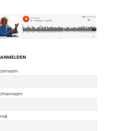
ANMELDEN
oornaam
chternaam
mail