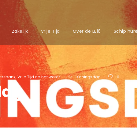
Zakelijk
Vrije Tijd
Over de LE16
Schip hur
ersbank
,
Vrije Tijd op het water
Koningsdag
0
dag