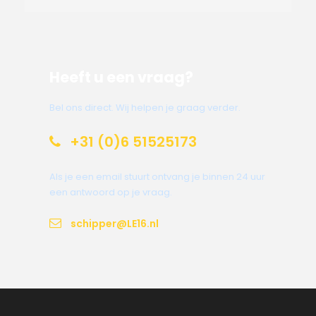
Heeft u een vraag?
Bel ons direct. Wij helpen je graag verder.
+31 (0)6 51525173
Als je een email stuurt ontvang je binnen 24 uur
een antwoord op je vraag.
schipper@LE16.nl