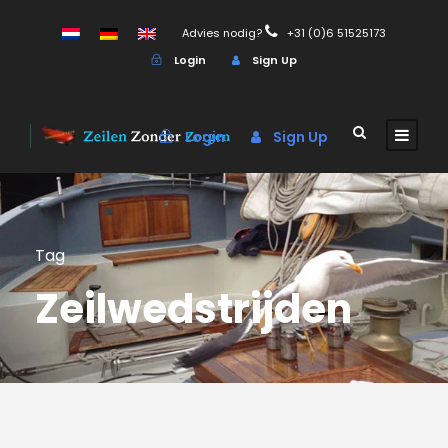
Advies nodig?
+31 (0)6 51525173
Login
Sign Up
Login
Sign Up
Tag
Zeilwedstrijden