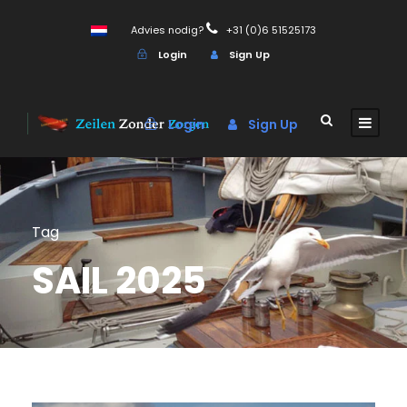
Advies nodig?
+31 (0)6 51525173
Login
Sign Up
Login
Sign Up
Tag
SAIL 2025