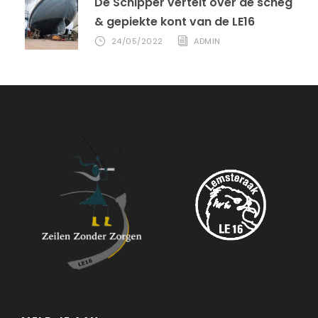
De Schipper vertelt over de scheg
& gepiekte kont van de LE16
24/05/2022
ADMIN