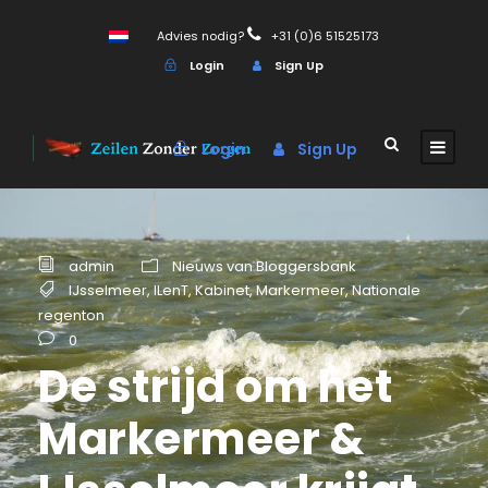
Advies nodig?
+31 (0)6 51525173
Login
Sign Up
Login
Sign Up
admin
Nieuws van Bloggersbank
IJsselmeer
,
ILenT
,
Kabinet
,
Markermeer
,
Nationale
regenton
0
De strijd om het
Markermeer &