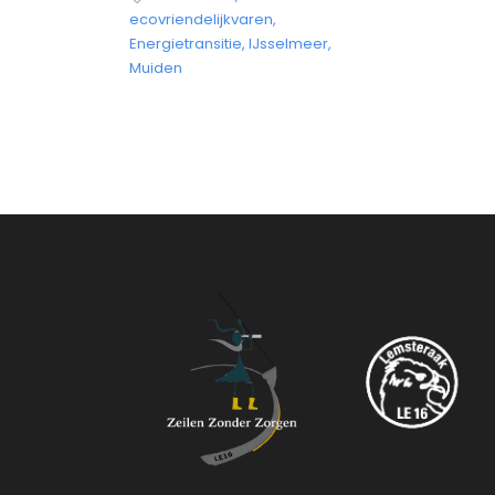
ecovriendelijkvaren
,
Energietransitie
,
IJsselmeer
,
Muiden