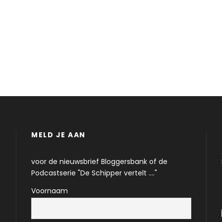
MELD JE AAN
voor de nieuwsbrief Bloggersbank of de
Podcastserie "De Schipper vertelt ...."
Voornaam