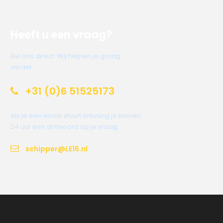
Heeft u een vraag?
Bel ons direct. Wij helpen je graag
verder.
+31 (0)6 51525173
Als je een email stuurt ontvang je binnen
24 uur een antwoord op je vraag.
schipper@LE16.nl