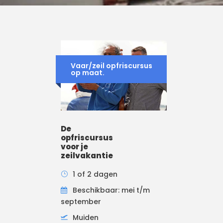
Vaar/zeil opfriscursus
op maat.
De
opfriscursus
voor je
zeilvakantie
1 of 2 dagen
Beschikbaar: mei t/m
september
Muiden