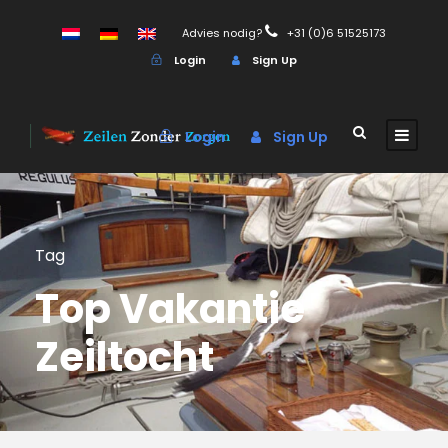
Advies nodig?
+31 (0)6 51525173
Login
Sign Up
Login
Sign Up
Tag
Top Vakantie
Zeiltocht