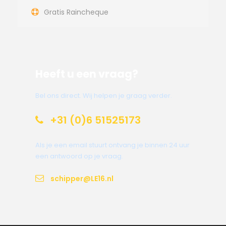
Gratis Raincheque
Heeft u een vraag?
Bel ons direct. Wij helpen je graag verder.
+31 (0)6 51525173
Als je een email stuurt ontvang je binnen 24 uur
een antwoord op je vraag.
schipper@LE16.nl