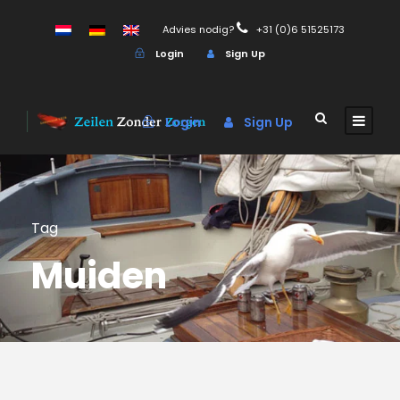
Advies nodig?
+31 (0)6 51525173
Login
Sign Up
Login
Sign Up
Tag
Muiden