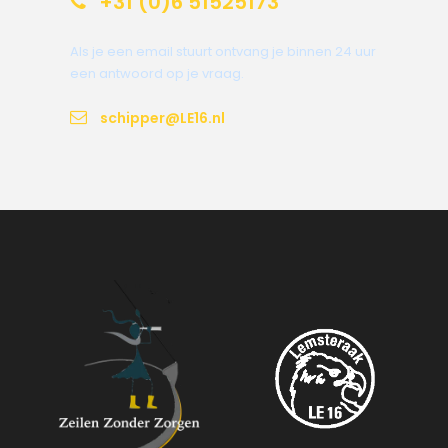
+31 (0)6 51525173
Als je een email stuurt ontvang je binnen 24 uur
een antwoord op je vraag.
schipper@LE16.nl