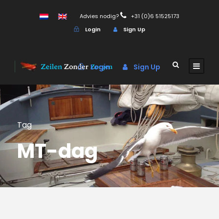
Advies nodig?
+31 (0)6 51525173
Login
Sign Up
Login
Sign Up
Tag
MT-dag