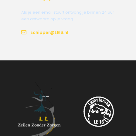
Als je een email stuurt ontvang je binnen 24 uur
een antwoord op je vraag.
schipper@LE16.nl