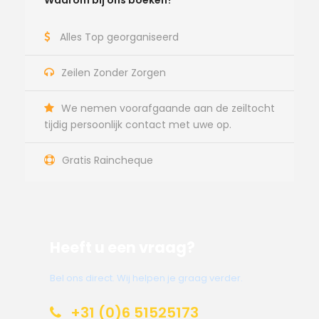
Waarom bij ons boeken?
Alles Top georganiseerd
Zeilen Zonder Zorgen
We nemen voorafgaande aan de zeiltocht
tijdig persoonlijk contact met uwe op.
Gratis Raincheque
Heeft u een vraag?
Bel ons direct. Wij helpen je graag verder.
+31 (0)6 51525173