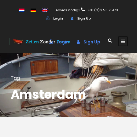
Advies nodig?
+31 (0)6 51525173
Login
Sign Up
Login
Sign Up
Tag
Amsterdam