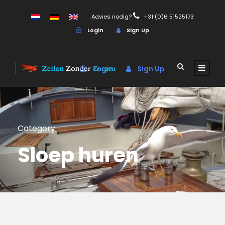
Advies nodig?
+31 (0)6 51525173
Login
Sign Up
Login
Sign Up
Category
Sloep huren