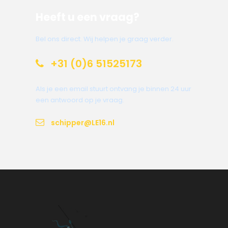
Heeft u een vraag?
Bel ons direct. Wij helpen je graag verder.
+31 (0)6 51525173
Als je een email stuurt ontvang je binnen 24 uur
een antwoord op je vraag.
schipper@LE16.nl