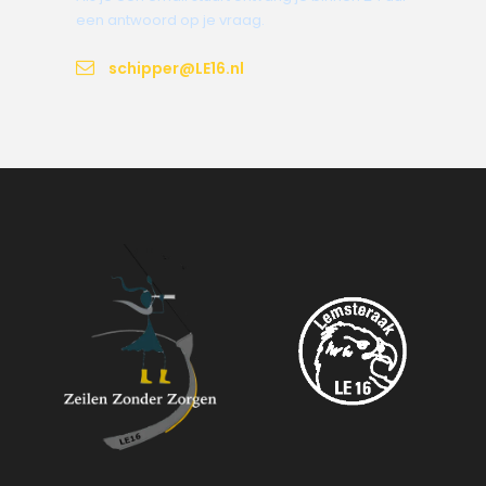
een antwoord op je vraag.
schipper@LE16.nl