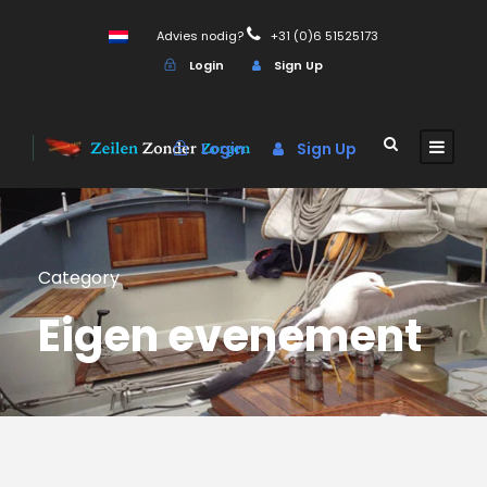
Advies nodig?
+31 (0)6 51525173
Login
Sign Up
Login
Sign Up
Category
Eigen evenement