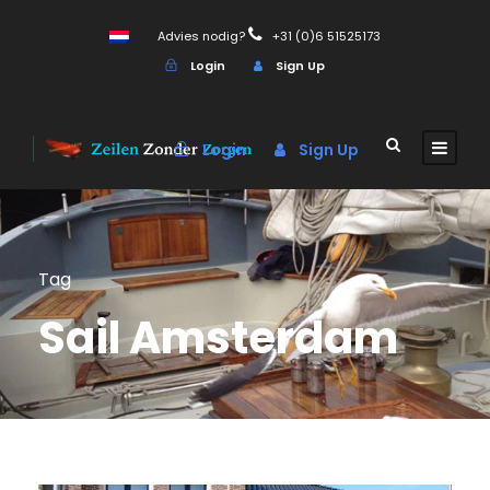
Advies nodig?
+31 (0)6 51525173
Login
Sign Up
Login
Sign Up
Tag
Sail Amsterdam