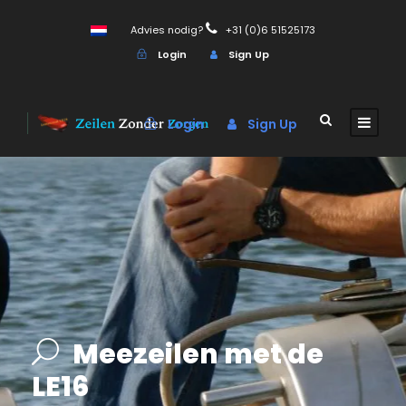
Advies nodig?
+31 (0)6 51525173
Login
Sign Up
Login
Sign Up
Meezeilen met de
LE16