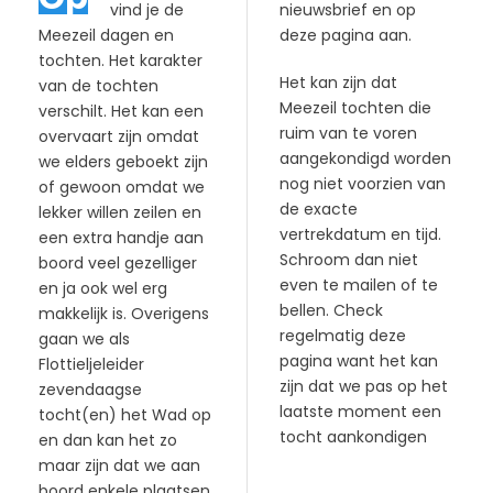
vind je de
nieuwsbrief en op
Meezeil dagen en
deze pagina aan.
tochten. Het karakter
Het kan zijn dat
van de tochten
Meezeil tochten die
verschilt. Het kan een
ruim van te voren
overvaart zijn omdat
aangekondigd worden
we elders geboekt zijn
nog niet voorzien van
of gewoon omdat we
de exacte
lekker willen zeilen en
vertrekdatum en tijd.
een extra handje aan
Schroom dan niet
boord veel gezelliger
even te mailen of te
en ja ook wel erg
bellen. Check
makkelijk is. Overigens
regelmatig deze
gaan we als
pagina want het kan
Flottieljeleider
zijn dat we pas op het
zevendaagse
laatste moment een
tocht(en) het Wad op
tocht aankondigen
en dan kan het zo
maar zijn dat we aan
boord enkele plaatsen