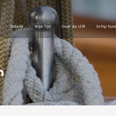
Zakelijk
Vrije Tijd
Over de LE16
Schip hur
n