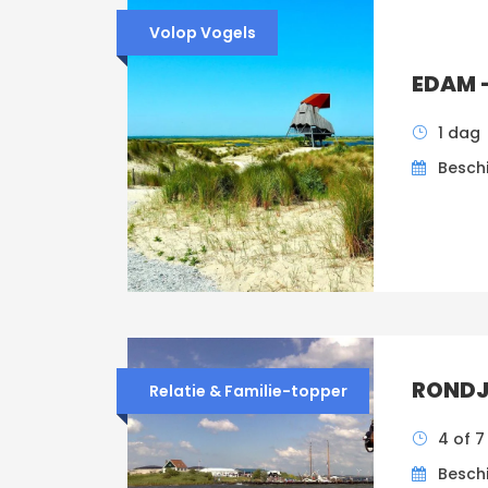
Volop Vogels
EDAM 
1 dag
Besch
RONDJ
Relatie & Familie-topper
4 of 7
Besch