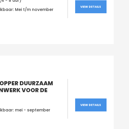
(4 - 8 uur)
VIEW DETAILS
ikbaar: Mei t/m november
OPPER DUURZAAM
NWERK VOOR DE
VIEW DETAILS
ikbaar: mei - september