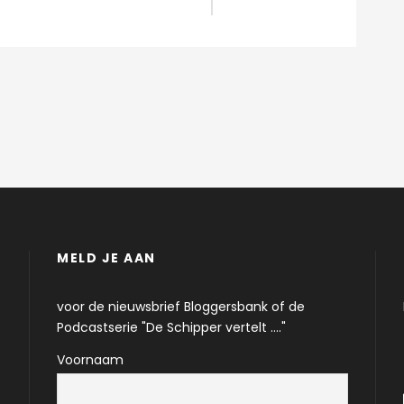
MELD JE AAN
voor de nieuwsbrief Bloggersbank of de
Podcastserie "De Schipper vertelt ...."
Voornaam