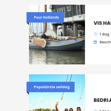
Puur Hollands
VIS H
1 dag
Besch
Populairste zeildag
BEDRIJ