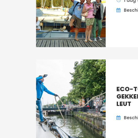
1 dag 
Besch
ECO-T
GEKKE
LEUT
Besch