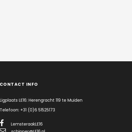
CONTACT INFO
Ligplaats LE16: Herengracht 119 te Muiden
Telefoon: +31 (0)6 51525173
LemsteraakLE16
schipper@LE16.nl